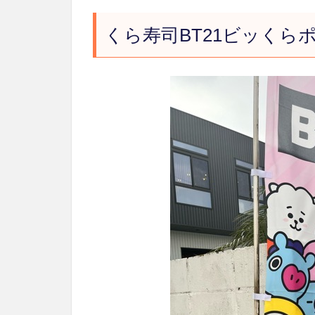
くら寿司BT21ビッくら