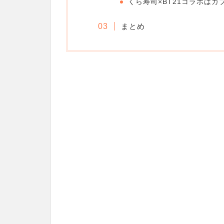
くら寿司×BT21コラボは
まとめ