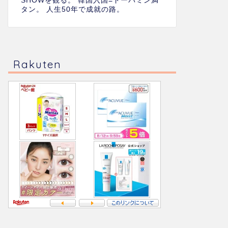
SHOWを観る。 韓国入国=ドーパミン満
タン。 人生50年で成就の路。
Rakuten