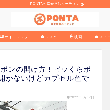
PONTAの幸せ発信ルーティン
サイトマップ
マスク
映画
スイ
らポンの開け方！ビッくらポ
開かないけどカプセル色で
2022年5月12日