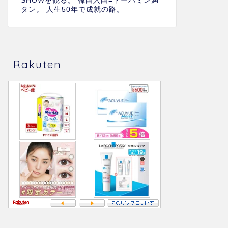
SHOWを観る。 韓国入国=ドーパミン満
タン。 人生50年で成就の路。
Rakuten