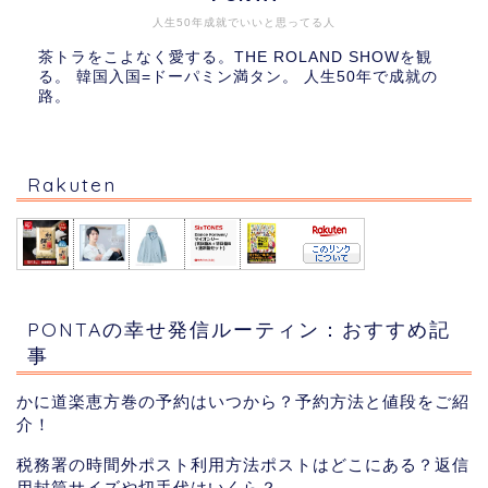
人生50年成就でいいと思ってる人
茶トラをこよなく愛する。THE ROLAND SHOWを観
る。 韓国入国=ドーパミン満タン。 人生50年で成就の
路。
Rakuten
PONTAの幸せ発信ルーティン：おすすめ記
事
かに道楽恵方巻の予約はいつから？予約方法と値段をご紹
介！
税務署の時間外ポスト利用方法ポストはどこにある？返信
用封筒サイズや切手代はいくら？