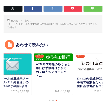
HOME
暮らし
サンクゼール＆久世福商店の福袋2021申し込みはいつからいつまで？口コミも
ご紹介！
あわせて読みたい
し
暮らし
暮らし
ATM年末年始のゆうちょ
銀行は手数料はかかる
の？ゆうちょダイレク
ト...
選メール抽選結果メー
ロハコの福袋2021
来ない？！到着遅いの
手頃で種類もたくさ
こないのか確認6項目
化粧品や食品もプチプ.
2020年8月27日
2021年1月1日
2020年1