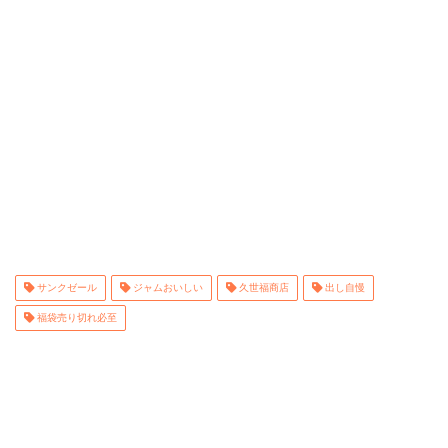
サンクゼール
ジャムおいしい
久世福商店
出し自慢
福袋売り切れ必至