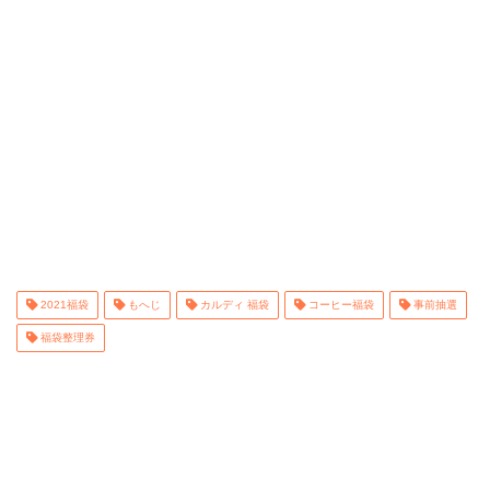
2021福袋
もへじ
カルディ 福袋
コーヒー福袋
事前抽選
福袋整理券