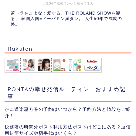
人生50年成就でいいと思ってる人
茶トラをこよなく愛する。THE ROLAND SHOWを観
る。 韓国入国=ドーパミン満タン。 人生50年で成就の
路。
Rakuten
PONTAの幸せ発信ルーティン：おすすめ記
事
かに道楽恵方巻の予約はいつから？予約方法と値段をご紹
介！
税務署の時間外ポスト利用方法ポストはどこにある？返信
用封筒サイズや切手代はいくら？