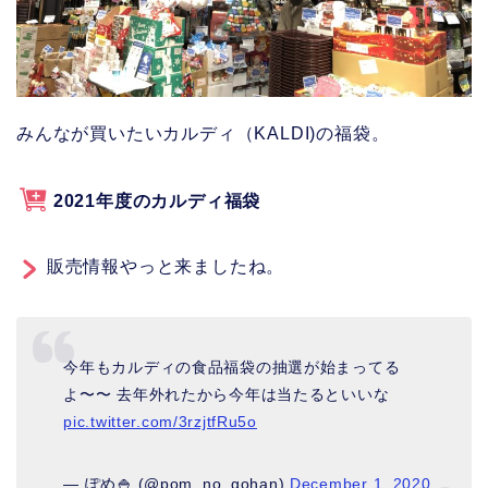
みんなが買いたいカルディ（KALDI)の福袋。
2021年度のカルディ福袋
販売情報やっと来ましたね。
今年もカルディの食品福袋の抽選が始まってる
よ〜〜 去年外れたから今年は当たるといいな
pic.twitter.com/3rzjtfRu5o
— ぽめ🍚 (@pom_no_gohan)
December 1, 2020