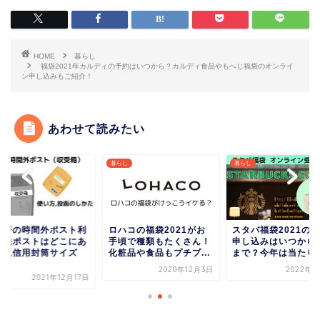
HOME
暮らし
福袋2021年カルディの予約はいつから？カルディ食品やもへじ福袋のオンライ
ン申し込みもご紹介！
あわせて読みたい
らし
暮らし
暮らし
ハコの福袋2021がお
スタバ福袋2021の予約
税務署の時間外ポス
頃で種類もたくさん！
申し込みはいつからいつ
用方法ポストはどこ
粧品や食品もプチプ...
まで？今年は当たりハ...
る？返信用封筒サイ
や...
2020年12月3日
2022年5月5日
2021年12