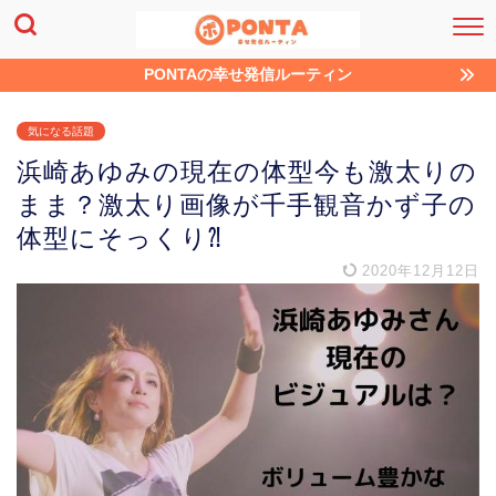
PONTAの幸せ発信ルーティン
気になる話題
浜崎あゆみの現在の体型今も激太りの
まま？激太り画像が千手観音かず子の
体型にそっくり⁈
2020年12月12日