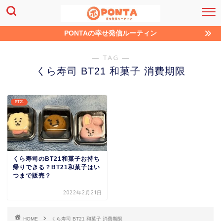
PONTAの幸せ発信ルーティン
― TAG ―
くら寿司 BT21 和菓子 消費期限
BT21
くら寿司のBT21和菓子お持ち
帰りできる？BT21和菓子はい
つまで販売？
2022年2月21日
HOME
くら寿司 BT21 和菓子 消費期限