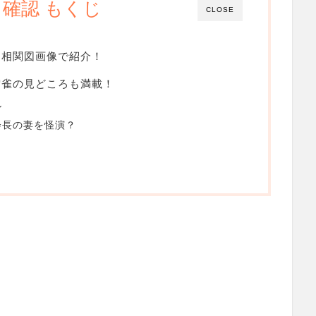
確認 もくじ
CLOSE
を相関図画像で紹介！
雲雀の見どころも満載！
ル
会長の妻を怪演？