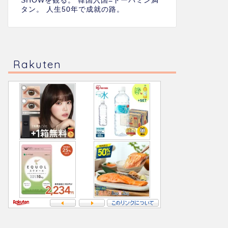
SHOWを観る。 韓国入国=ドーパミン満
タン。 人生50年で成就の路。
Rakuten