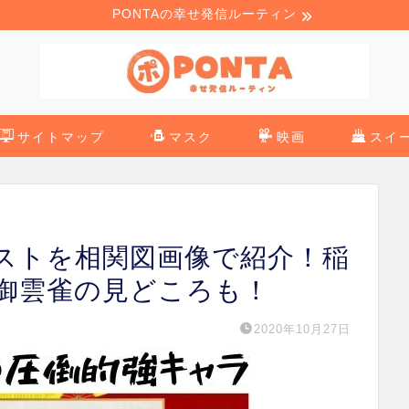
PONTAの幸せ発信ルーティン
サイトマップ
マスク
映画
スイ
ストを相関図画像で紹介！稲
御雲雀の見どころも！
2020年10月27日