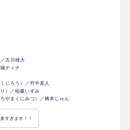
）／古川雄大
玉城ティナ
きくじろう）／竹中直人
ばり）／稲森いずみ
しろやまくにみつ）／橋本じゅん
が多すぎます！！